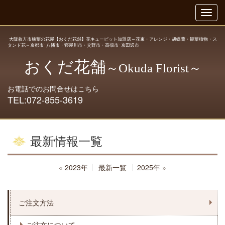
大阪枚方市楠葉の花屋【おくだ花舗】花キューピット加盟店～花束・アレンジ・胡蝶蘭・観葉植物・ス
タンド花～京都市･八幡市・寝屋川市・交野市・高槻市･京田辺市
おくだ花舗
～Okuda Florist～
お電話でのお問合せはこちら
TEL:
072-855-3619
最新情報
一覧
«
2023年
最新一覧
2025年
»
ご注文方法
ご注文について