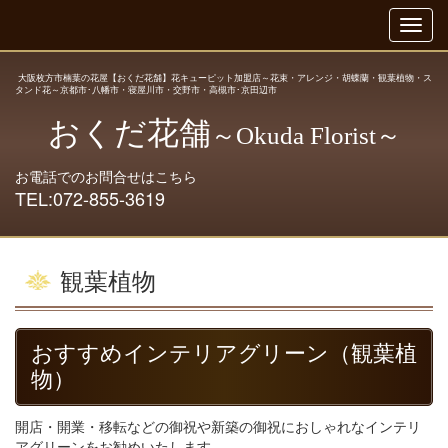
大阪枚方市楠葉の花屋【おくだ花舗】花キューピット加盟店～花束・アレンジ・胡蝶蘭・観葉植物・ス
タンド花～京都市･八幡市・寝屋川市・交野市・高槻市･京田辺市
おくだ花舗
～Okuda Florist～
お電話でのお問合せはこちら
TEL:
072-855-3619
観葉植物
おすすめインテリアグリーン（観葉植
物）
開店・開業・移転などの御祝や新築の御祝におしゃれなインテリ
アグリーンをお勧めいたします